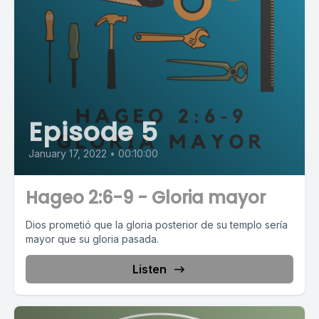
Episode 5
January 17, 2022
•
00:10:00
Hageo 2:6-9 - Gloria mayor
Dios prometió que la gloria posterior de su templo sería
mayor que su gloria pasada.
Listen