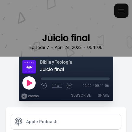
Juicio final
•
•
Episode 7
April 24, 2023
00:11:06
Biblia y Teología
Juicio final
1x
00:00
/
00:11:06
SUBSCRIBE
SHARE
Apple Podcasts