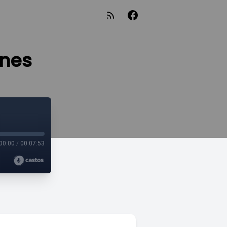
ones
00:00
/
00:07:53