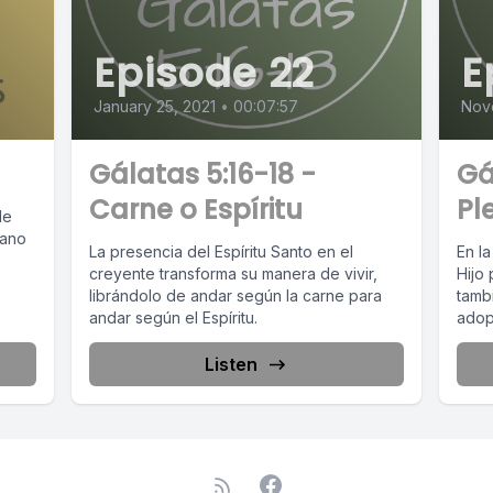
Episode 22
E
January 25, 2021
•
00:07:57
Nov
Gálatas 5:16-18 -
Gá
Carne o Espíritu
Pl
de
mano
La presencia del Espíritu Santo en el
En la
creyente transforma su manera de vivir,
Hijo
librándolo de andar según la carne para
tamb
andar según el Espíritu.
adop
Listen