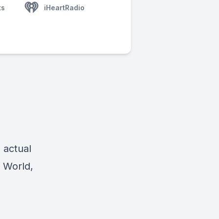
ts
iHeartRadio
 actual
 World
,