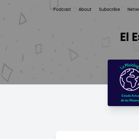
Podcast
About
Subscribe
Netw
El 