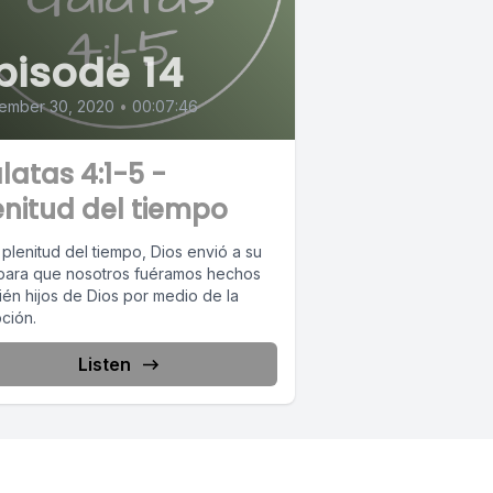
pisode 14
ember 30, 2020
•
00:07:46
latas 4:1-5 -
enitud del tiempo
 plenitud del tiempo, Dios envió a su
 para que nosotros fuéramos hechos
ién hijos de Dios por medio de la
ción.
Listen