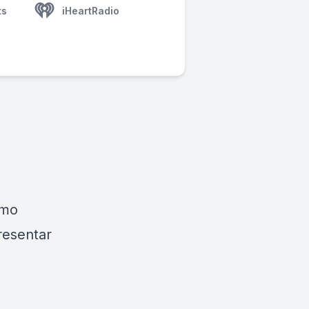
ts
iHeartRadio
ómo
resentar