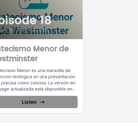
pisode 18
ary 30, 2024
•
00:15:56
tecismo Menor de
stminster
atecismo Menor es una maravilla de
rucción teológica en una presentación
o precisa como concisa. La versión en
age actualizada está disponible en...
Listen