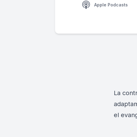
Apple Podcasts
La cont
adaptam
el evan