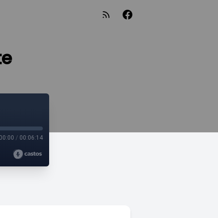
te
00:00
/
00:06:14