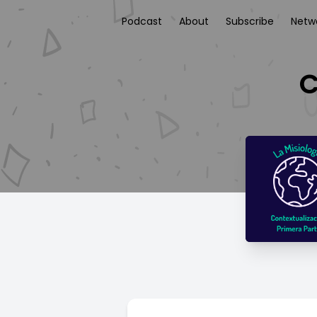
Podcast
About
Subscribe
Netw
C