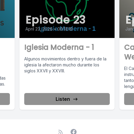
Episode 23
E
April 23, 2026
•
00:13:19
Janu
Iglesia Moderna - 1
Ca
We
Algunos movimientos dentro y fuera de la
iglesia la afectaron mucho durante los
El C
siglos XXVII y XXVIII.
inst
das
tant
as.
lengu
Listen