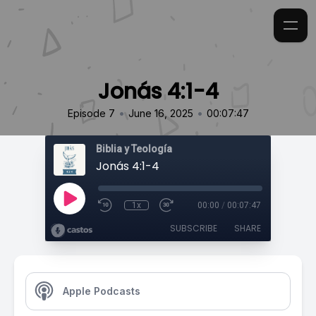
Jonás 4:1-4
•
•
Episode 7
June 16, 2025
00:07:47
Biblia y Teología
Jonás 4:1-4
1x
00:00
/
00:07:47
SUBSCRIBE
SHARE
Apple Podcasts