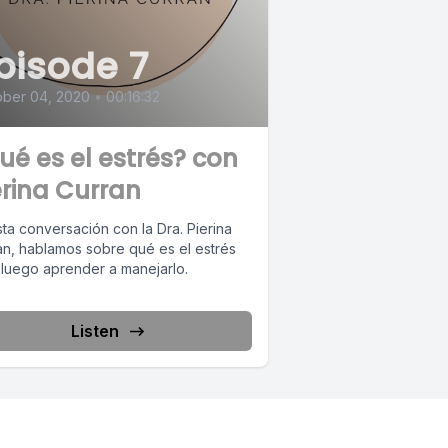
pisode 7
ober 04, 2020
•
00:16:32
ué es el estrés? con
erina Curran
ta conversación con la Dra. Pierina
an, hablamos sobre qué es el estrés
 luego aprender a manejarlo.
Listen