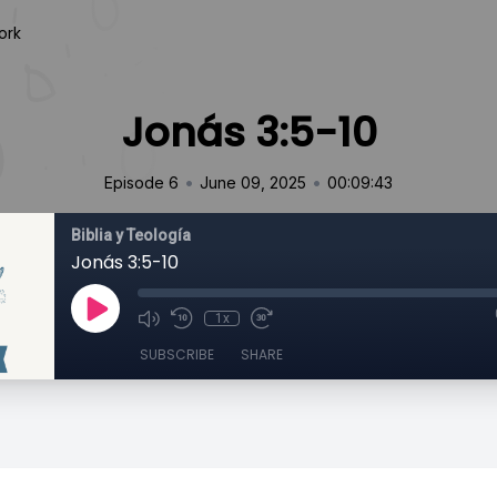
ork
Jonás 3:5-10
•
•
Episode 6
June 09, 2025
00:09:43
Biblia y Teología
Jonás 3:5-10
1x
SUBSCRIBE
SHARE