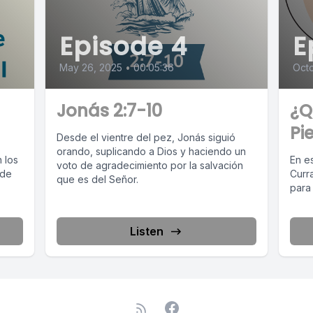
Episode 4
E
May 26, 2025
•
00:05:36
Oct
Jonás 2:7-10
¿Q
Pi
Desde el vientre del pez, Jonás siguió
orando, suplicando a Dios y haciendo un
n los
En es
voto de agradecimiento por la salvación
 de
Curr
que es del Señor.
para
Listen