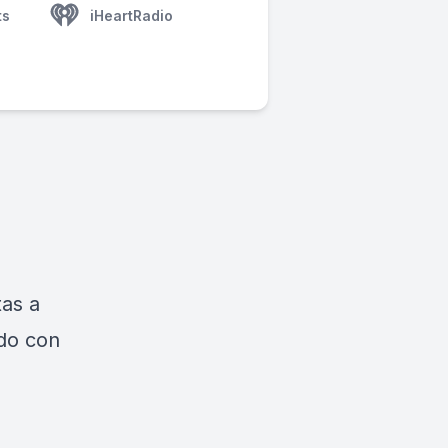
ts
iHeartRadio
tas a
rdo con