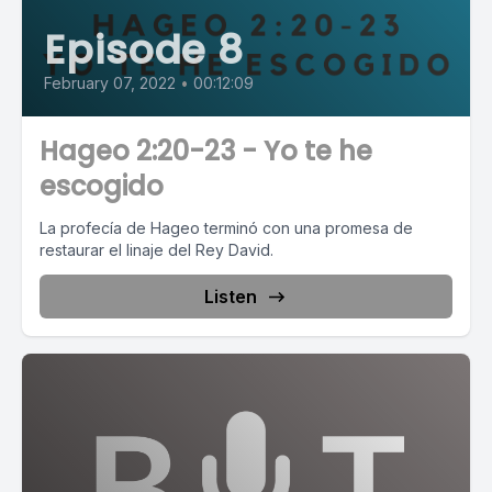
Episode 8
February 07, 2022
•
00:12:09
Hageo 2:20-23 - Yo te he
escogido
La profecía de Hageo terminó con una promesa de
restaurar el linaje del Rey David.
Listen