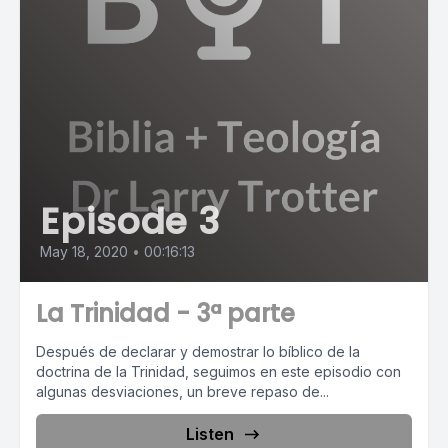
Episode 3
May 18, 2020
•
00:16:13
La Trinidad - 3ª parte
Después de declarar y demostrar lo bíblico de la
doctrina de la Trinidad, seguimos en este episodio con
algunas desviaciones, un breve repaso de...
Listen