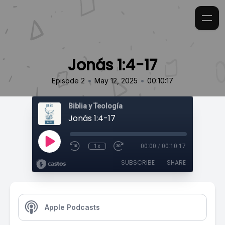
Jonás 1:4-17
•
•
Episode 2
May 12, 2025
00:10:17
Biblia y Teología
Jonás 1:4-17
1x
00:00
/
00:10:17
SUBSCRIBE
SHARE
Apple Podcasts