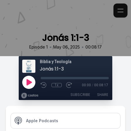
Jonás 1:1-3
•
•
Episode 1
May 06, 2025
00:08:17
Biblia y Teología
Jonás 1:1-3
1x
00:00
/
00:08:17
SUBSCRIBE
SHARE
Apple Podcasts