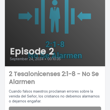
Episode 2
September 24, 2024
•
00:10:35
2 Tesalonicenses 2:1-8 - No Se
Alarmen
Cuando falsos maestros proclaman errores sobre la
venida del Señor, los cristianos no debemos alarmarnos
o dejarnos engañar.