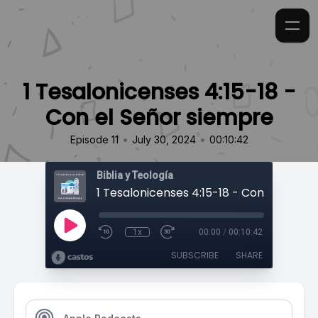
1 Tesalonicenses 4:15-18 -
Con el Señor siempre
•
•
Episode 11
July 30, 2024
00:10:42
Biblia y Teología
1x
00:00
/
00:10:42
SUBSCRIBE
SHARE