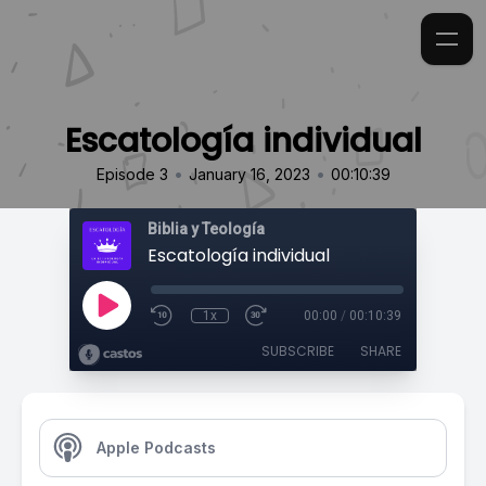
Escatología individual
•
•
Episode 3
January 16, 2023
00:10:39
Biblia y Teología
Escatología individual
1x
00:00
/
00:10:39
SUBSCRIBE
SHARE
Apple Podcasts