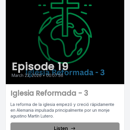
Episode 19
March 23, 2026
•
00:07:56
Iglesia Reformada - 3
La reforma de la iglesia empezó y creció rápidamente
en Alemania impulsada principalmente por un monje
agustino Martín Lutero.
Listen