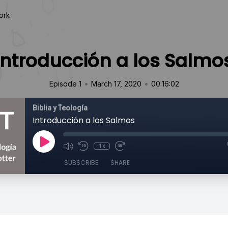
ork
Introducción a los Salmo
•
•
Episode 1
March 17, 2020
00:16:02
Biblia y Teología
Introducción a los Salmos
1x
SUBSCRIBE
SHARE