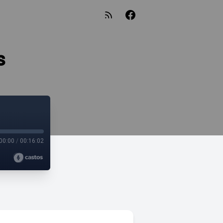
s
00:00
/
00:16:02