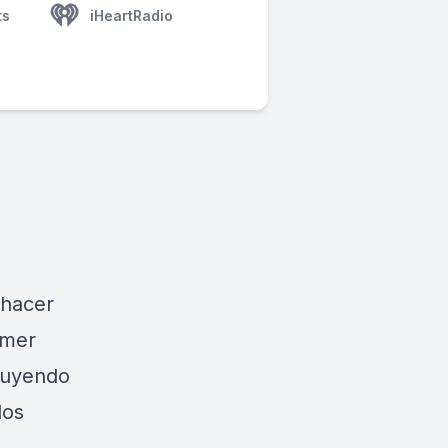
ts
iHeartRadio
 hacer
imer
cluyendo
los