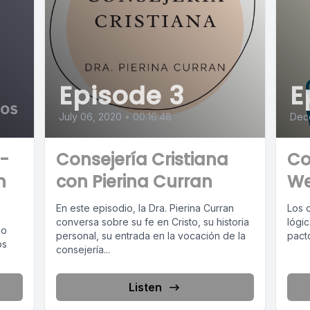
Episode 3
E
July 06, 2020
•
00:16:48
Dec
2-
Consejería Cristiana
Co
n
con Pierina Curran
We
En este episodio, la Dra. Pierina Curran
Los c
conversa sobre su fe en Cristo, su historia
lógi
mo
personal, su entrada en la vocación de la
pacto
os
consejería...
Listen