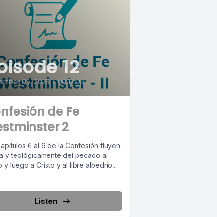
pisode 12
ember 05, 2023
•
00:17:05
nfesión de Fe
stminster 2
apítulos 6 al 9 de la Confesión fluyen
ca y teológicamente del pecado al
 y luego a Cristo y al libre albedrío...
Listen